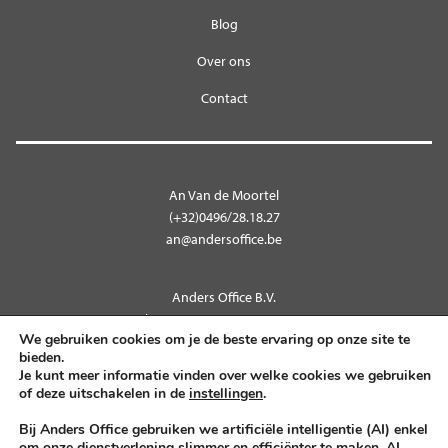
Blog
Over ons
Contact
An Van de Moortel
(+32)0496/28.18.27
an@andersoffice.be
Anders Office B.V.
Kleempstraat 9 – 9270 Laarne
We gebruiken cookies om je de beste ervaring op onze site te
BTW BE 0712.566.552
bieden.
Je kunt meer informatie vinden over welke cookies we gebruiken
of deze uitschakelen in de
instellingen
.
Volg ons op
Bij Anders Office gebruiken we artificiële intelligentie (AI) enkel
om onze dienstverlening slimmer en efficiënter te maken. AI