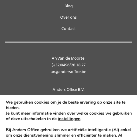
Blog
Over ons
Contact
An Van de Moortel
(+32)0496/28.18.27
an@andersoffice.be
Anders Office B.V.
Kleempstraat 9 – 9270 Laarne
We gebruiken cookies om je de beste ervaring op onze site te
BTW BE 0712.566.552
bieden.
Je kunt meer informatie vinden over welke cookies we gebruiken
of deze uitschakelen in de
instellingen
.
Volg ons op
Bij Anders Office gebruiken we artificiële intelligentie (AI) enkel
om onze dienstverlening slimmer en efficiënter te maken. AI