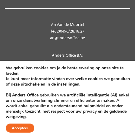
An Van de Moortel
(+32)0496/28.18.27
an@andersoffice.be
Anders Office B.V.
Kleempstraat 9 – 9270 Laarne
We gebruiken cookies om je de beste ervaring op onze site te
BTW BE 0712.566.552
bieden.
Je kunt meer informatie vinden over welke cookies we gebruiken
of deze uitschakelen in de
instellingen
.
Volg ons op
Bij Anders Office gebruiken we artificiële intelligentie (AI) enkel
om onze dienstverlening slimmer en efficiënter te maken. AI
wordt enkel gebruikt als ondersteunend hulpmiddel en onder
menselijk toezicht, met respect voor uw privacy en de geldende
© 2026
Privacy Policy
Algemene voorwaarden
wetgeving.
Accepteer
Gemaakt door
Growl