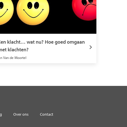
Een klacht… wat nu? Hoe goed omgaan
met klachten?
n Van de Moortel
og
Over ons
Contact