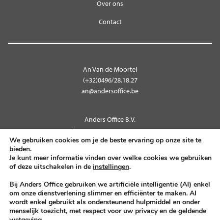
Over ons
Contact
An Van de Moortel
(+32)0496/28.18.27
an@andersoffice.be
Anders Office B.V.
Kleempstraat 9 – 9270 Laarne
We gebruiken cookies om je de beste ervaring op onze site te
BTW BE 0712.566.552
bieden.
Je kunt meer informatie vinden over welke cookies we gebruiken
of deze uitschakelen in de
instellingen
.
Volg ons op
Bij Anders Office gebruiken we artificiële intelligentie (AI) enkel
om onze dienstverlening slimmer en efficiënter te maken. AI
wordt enkel gebruikt als ondersteunend hulpmiddel en onder
menselijk toezicht, met respect voor uw privacy en de geldende
© 2026
Privacy Policy
Algemene voorwaarden
wetgeving.